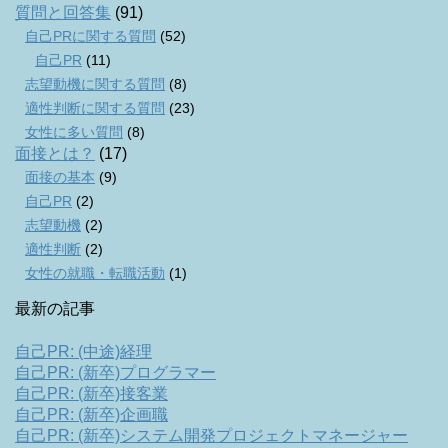
質問と回答集
(91)
自己PRに関する質問
(52)
自己PR
(11)
志望動機に関する質問
(8)
適性判断に関する質問
(23)
女性に多い質問
(8)
面接とは？
(17)
面接の基本
(9)
自己PR
(2)
志望動機
(2)
適性判断
(2)
女性の就職・転職活動
(1)
最新の記事
自己PR: (中途)経理
自己PR: (新卒)プログラマー
自己PR: (新卒)接客業
自己PR: (新卒)企画職
自己PR: (新卒)システム開発プロジェクトマネージャー