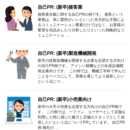
自己PR: (新卒)接客業
接客業全般に関する自己PRの例です。 接客という
業務は、単に愛想がいいといった先天的な才能によ
るコミュニケーション要素だけではなく、お客様の
要望を先読みしたり分析したりといった戦略的なコ
ミュニケーショ …
自己PR: (新卒)製造機械開発
新卒の技製造機械を開発する企業を志望する方向け
の自己PR例です。 アイシン精機などの生産設備開
発企業向けです。 この例では、機械工学科で学んだ
ことをベースにして、実務を通じてより成長したい
という点につ …
自己PR: (新卒)小売業向け
新卒の大手小売業を志望する方向けの自己PR例で
す。 この例では、一ファン、ユーザーとして店舗を
利用した時に感じた魅力と店舗のスタッフとして成
長したいという点についてPRしています。 自己PR
例 御社の …