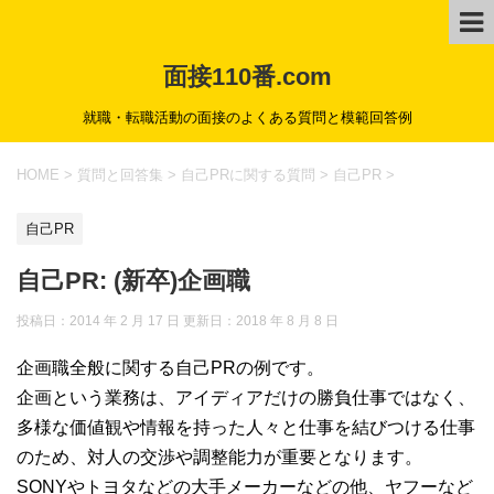
面接110番.com
就職・転職活動の面接のよくある質問と模範回答例
HOME
>
質問と回答集
>
自己PRに関する質問
>
自己PR
>
自己PR
自己PR: (新卒)企画職
投稿日：2014 年 2 月 17 日 更新日：
2018 年 8 月 8 日
企画職全般に関する自己PRの例です。
企画という業務は、アイディアだけの勝負仕事ではなく、
多様な価値観や情報を持った人々と仕事を結びつける仕事
のため、対人の交渉や調整能力が重要となります。
SONYやトヨタなどの大手メーカーなどの他、ヤフーなど