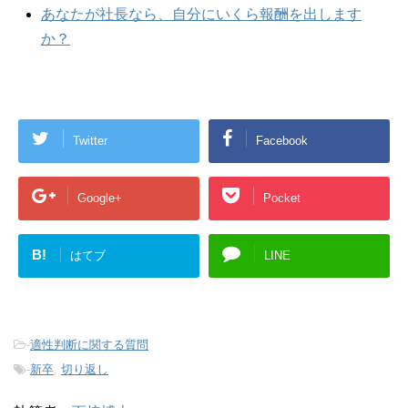
あなたが社長なら、自分にいくら報酬を出します
か？
Twitter
Facebook
Google+
Pocket
B!
はてブ
LINE
-
適性判断に関する質問
-
新卒
,
切り返し