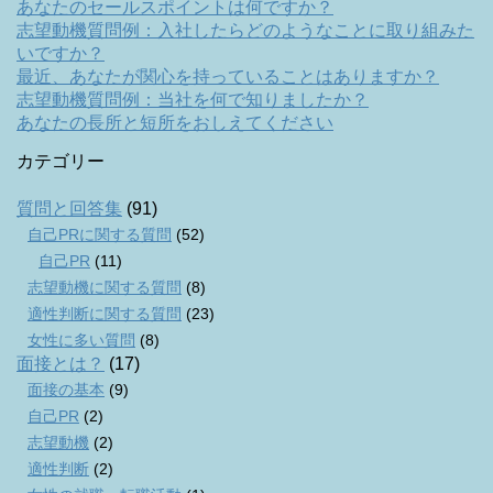
あなたのセールスポイントは何ですか？
志望動機質問例：入社したらどのようなことに取り組みた
いですか？
最近、あなたが関心を持っていることはありますか？
志望動機質問例：当社を何で知りましたか？
あなたの長所と短所をおしえてください
カテゴリー
質問と回答集
(91)
自己PRに関する質問
(52)
自己PR
(11)
志望動機に関する質問
(8)
適性判断に関する質問
(23)
女性に多い質問
(8)
面接とは？
(17)
面接の基本
(9)
自己PR
(2)
志望動機
(2)
適性判断
(2)