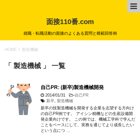
面接110番.com
就職・転職活動の面接のよくある質問と模範回答例
HOME
>
製造機械
「 製造機械 」 一覧
自己PR: (新卒)製造機械開発
2014/01/31
-
自己PR
新卒
,
製造機械
新卒の技製造機械を開発する企業を志望する方向け
の自己PR例です。 アイシン精機などの生産設備開
発企業向けです。 この例では、機械工学科で学んだ
ことをベースにして、実務を通じてより成長したい
という点につ …