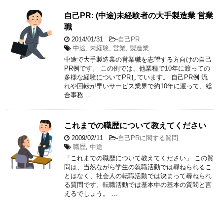
自己PR: (中途)未経験者の大手製造業 営業
職
2014/01/31
-
自己PR
中途
,
未経験
,
営業
,
製造業
中途で大手製造業の営業職を志望する方向けの自己
PR例です。 この例では、他業種で10年に渡っての
多様な経験についてPRしています。 自己PR例 流
れや回転が早いサービス業界で約10年に渡って、総
合事務 …
これまでの職歴について教えてください
2009/02/11
-
自己PRに関する質問
職歴
,
中途
「これまでの職歴について教えてください」 この質
問は、当然ながら学生の就職活動では尋ねられるこ
とはなく、社会人の転職活動では決まって尋ねられ
る質問です。転職活動では基本中の基本の質問と言
えるでしょう。 …