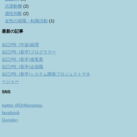
志望動機
(2)
適性判断
(2)
女性の就職・転職活動
(1)
最新の記事
自己PR: (中途)経理
自己PR: (新卒)プログラマー
自己PR: (新卒)接客業
自己PR: (新卒)企画職
自己PR: (新卒)システム開発プロジェクトマネ
ージャー
SNS
twitter @DrMensetsu
facebook
Google+