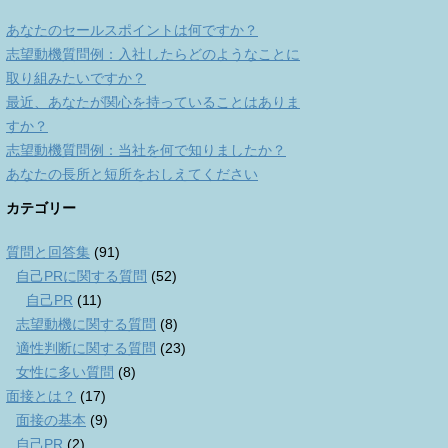
あなたのセールスポイントは何ですか？
志望動機質問例：入社したらどのようなことに
取り組みたいですか？
最近、あなたが関心を持っていることはありま
すか？
志望動機質問例：当社を何で知りましたか？
あなたの長所と短所をおしえてください
カテゴリー
質問と回答集
(91)
自己PRに関する質問
(52)
自己PR
(11)
志望動機に関する質問
(8)
適性判断に関する質問
(23)
女性に多い質問
(8)
面接とは？
(17)
面接の基本
(9)
自己PR
(2)