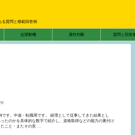
ある質問と模範回答例
志望動機
適性判断
質問と回答
PR
例です。中途・転職用です。 経理として従事してきた結果とし
あったのかを具体的な数字で紹介し、資格取得などの能力の裏付け
たこと・またその意 …