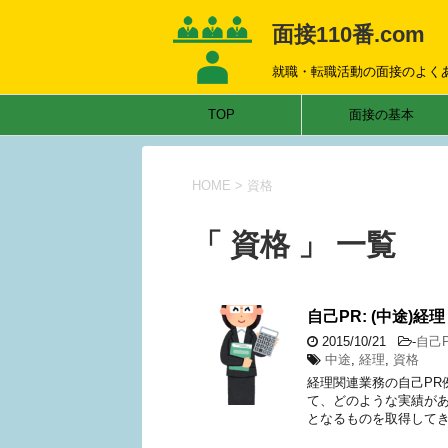
面接110番.com
就職・転職活動の面接のよく
TOP
面接の基本
HOME
>
資格
「 資格 」 一覧
自己PR: (中途)経理
2015/10/21
-
自己
中途
,
経理
,
資格
経理関連業務の自己PR
て、どのような実績が
となるものを取得してき