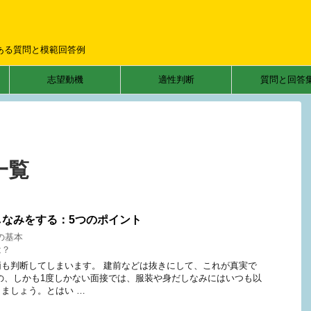
ある質問と模範回答例
志望動機
適性判断
質問と回答
一覧
しなみをする：5つのポイント
の基本
は？
も判断してしまいます。 建前などは抜きにして、これが真実で
の、しかも1度しかない面接では、服装や身だしなみにはいつも以
ましょう。とはい …