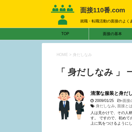
面接110番.com
就職・転職活動の面接のよく
TOP
面接の基本
HOME
>
身だしなみ
「 身だしなみ 」 
清潔な服装と身だ
2009/01/25
-
面接
身だしなみ
,
面接と
人は見かけで、その人柄
す。 ですので、初めて
上に気をつけるようにし