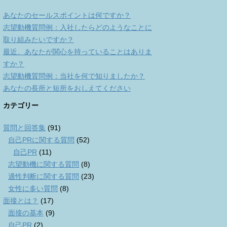
あなたのセールスポイントは何ですか？
志望動機質問例：入社したらどのようなことに
取り組みたいですか？
最近、あなたが関心を持っていることはありま
すか？
志望動機質問例：当社を何で知りましたか？
あなたの長所と短所をおしえてください
カテゴリー
質問と回答集
(91)
自己PRに関する質問
(52)
自己PR
(11)
志望動機に関する質問
(8)
適性判断に関する質問
(23)
女性に多い質問
(8)
面接とは？
(17)
面接の基本
(9)
自己PR
(2)