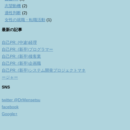
志望動機
(2)
適性判断
(2)
女性の就職・転職活動
(1)
最新の記事
自己PR: (中途)経理
自己PR: (新卒)プログラマー
自己PR: (新卒)接客業
自己PR: (新卒)企画職
自己PR: (新卒)システム開発プロジェクトマネ
ージャー
SNS
twitter @DrMensetsu
facebook
Google+