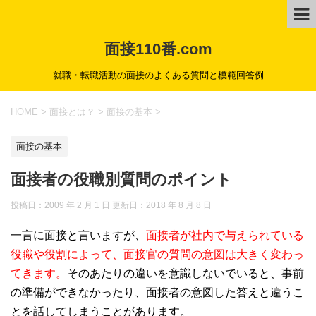
面接110番.com
就職・転職活動の面接のよくある質問と模範回答例
HOME
>
面接とは？
>
面接の基本
>
面接の基本
面接者の役職別質問のポイント
投稿日：2009 年 2 月 1 日 更新日：
2018 年 8 月 8 日
一言に面接と言いますが、
面接者が社内で与えられている
役職や役割によって、面接官の質問の意図は大きく変わっ
てきます。
そのあたりの違いを意識しないでいると、事前
の準備ができなかったり、面接者の意図した答えと違うこ
とを話してしまうことがあります。