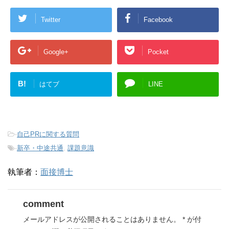
Twitter
Facebook
Google+
Pocket
B!
はてブ
LINE
-
自己PRに関する質問
-
新卒・中途共通
,
課題意識
執筆者：
面接博士
comment
メールアドレスが公開されることはありません。
*
が付