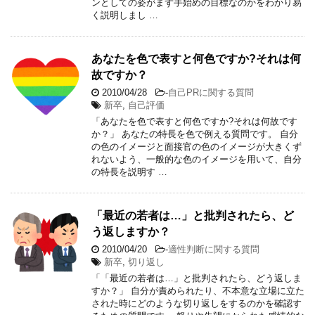
ンとしての姿がまず手始めの目標なのかをわかり易
く説明しまし …
あなたを色で表すと何色ですか?それは何
故ですか？
2010/04/28
-
自己PRに関する質問
新卒
,
自己評価
「あなたを色で表すと何色ですか?それは何故です
か？」 あなたの特長を色で例える質問です。 自分
の色のイメージと面接官の色のイメージが大きくず
れないよう、一般的な色のイメージを用いて、自分
の特長を説明す …
「最近の若者は…」と批判されたら、ど
う返しますか？
2010/04/20
-
適性判断に関する質問
新卒
,
切り返し
「「最近の若者は…」と批判されたら、どう返しま
すか？」 自分が責められたり、不本意な立場に立た
された時にどのような切り返しをするのかを確認す