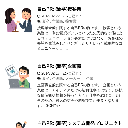
自己PR: (新卒)接客業
2014/02/22
-
自己PR
新卒
,
営業職
,
接客業
接客業全般に関する自己PRの例です。 接客という
業務は、単に愛想がいいといった先天的な才能によ
るコミュニケーション要素だけではなく、お客様の
要望を先読みしたり分析したりといった戦略的なコ
ミュニケーショ …
自己PR: (新卒)企画職
2014/02/17
-
自己PR
新卒
,
企画職
,
メーカー
,
IT企業
企画職全般に関する自己PRの例です。 企画という
業務は、アイディアだけの勝負仕事ではなく、多様
な価値観や情報を持った人々と仕事を結びつける仕
事のため、対人の交渉や調整能力が重要となりま
す。 SONYや …
自己PR: (新卒)システム開発プロジェクト