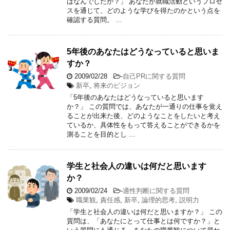
はなんでしたか？」 あなたが就職活動というプロセ
スを通じて、どのような学びを得たのかという点を
確認する質問。 …
5年後のあなたはどうなっていると思いま
すか？
2009/02/28
-
自己PRに関する質問
新卒
,
将来のビジョン
「5年後のあなたはどうなっていると思います
か？」 この質問では、あなたが一通りの仕事を覚え
ることが出来た後、どのようなことをしたいと考え
ているか、具体性をもって答えることができるかを
測ることを目的とし …
学生と社会人の違いは何だと思います
か？
2009/02/24
-
適性判断に関する質問
職業観
,
責任感
,
新卒
,
論理的思考
,
説明力
「学生と社会人の違いは何だと思いますか？」 この
質問は、「あなたにとって仕事とは何ですか？」と