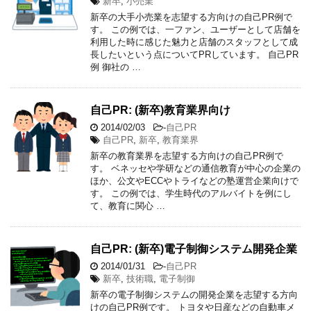
新卒
,
小売業
新卒の大手小売業を志望する方向けの自己PR例で
す。 この例では、一ファン、ユーザーとして店舗を
利用した時に感じた魅力と店舗のスタッフとして成
長したいという点についてPRしています。 自己PR
例 御社の …
自己PR: (新卒)教育業界向け
2014/02/03
-
自己PR
自己PR
,
新卒
,
教育業界
新卒の教育業界を志望する方向けの自己PR例で
す。 ベネッセや学研などの通信教育が中心の企業の
ほか、公文やECCやトライなどの塾運営企業向けで
す。 この例では、学生時代のアルバイトを例にし
て、教育に関心 …
自己PR: (新卒)電子制御システム開発企業
2014/01/31
-
自己PR
新卒
,
技術職
,
電子制御
新卒の電子制御システムの開発企業を志望する方向
けの自己PR例です。 トヨタや日産などの自動車メ