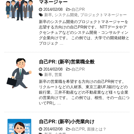
マネージャー
2014/02/08
-
自己PR
新卒
,
システム開発
,
プロジェクトマネージャー
新卒のシステム開発のプロジェクトマネージャーを
志望する方向けの自己PR例です。 NTTデータやア
クセンチュアなどのシステム開発・コンサルティン
グ企業向けです。 この例では、大学での開発経験と
プロジェク …
自己PR: (新卒)営業職全般
2014/02/08
-
自己PR
新卒
,
営業
新卒の営業職を希望する方向けの自己PR例です。
リクルートなどの人材系、東京三菱UFJ銀行などの
銀行業、三井不動産などの不動産業など様々な企業
の営業向けです。 この例では、根性、その一点につ
いてPRし …
自己PR: (新卒)小売業向け
2014/02/08
-
自己PR
,
面接とは？