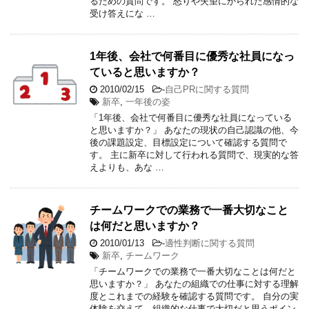
るための質問です。 怒りや失望にかられた感情的な
受け答えにな …
1年後、会社で何番目に優秀な社員になっ
ていると思いますか？
2010/02/15
-
自己PRに関する質問
新卒
,
一年後の姿
「1年後、会社で何番目に優秀な社員になっている
と思いますか？」 あなたの現状の自己認識の他、今
後の課題設定、目標設定について確認する質問で
す。 主に新卒に対して行われる質問で、現実的な答
えよりも、あな …
チームワークでの業務で一番大切なこと
は何だと思いますか？
2010/01/13
-
適性判断に関する質問
新卒
,
チームワーク
「チームワークでの業務で一番大切なことは何だと
思いますか？」 あなたの組織での仕事に対する理解
度とこれまでの経験を確認する質問です。 自分の実
体験を交えて、組織的な仕事で大切だと思うポイン