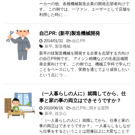
ーカーの他、各種機械製造企業の開発志望者向けで
す。 この例では、一ファン、ユーザーとして店舗を
利用した時に …
自己PR: (新卒)製造機械開発
2014/01/31
-
自己PR
新卒
,
製造機械
新卒の技製造機械を開発する企業を志望する方向け
の自己PR例です。 アイシン精機などの生産設備開
発企業向けです。 この例では、機械工学科で学んだ
ことをベースにして、実務を通じてより成長したい
という点につ …
（一人暮らしの人に）就職してから、仕
事と家の事の両立はできそうですか？
2010/06/16
-
自己PRに関する質問
新卒
,
自立心
「（一人暮らしの人に）就職してから、仕事と家の
事の両立はできそうですか？」 一人暮らしをしなが
ら仕事をするということは想像以上に大変なことで